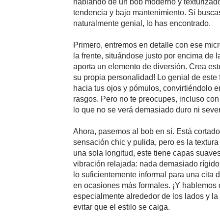
hablando de un bob moderno y texturizado 
tendencia y bajo mantenimiento. Si buscas
naturalmente genial, lo has encontrado.
Primero, entremos en detalle con ese micro
la frente, situándose justo por encima de l
aporta un elemento de diversión. Crea este 
su propia personalidad! Lo genial de este f
hacia tus ojos y pómulos, convirtiéndolo en
rasgos. Pero no te preocupes, incluso con 
lo que no se verá demasiado duro ni severo
Ahora, pasemos al bob en sí. Está cortado 
sensación chic y pulida, pero es la textura
una sola longitud, este tiene capas suave
vibración relajada: nada demasiado rígid
lo suficientemente informal para una cita 
en ocasiones más formales. ¡Y hablemos d
especialmente alrededor de los lados y la 
evitar que el estilo se caiga.