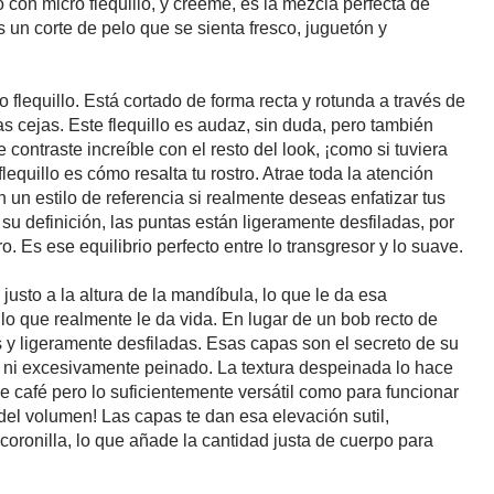
con micro flequillo, y créeme, es la mezcla perfecta de
 un corte de pelo que se sienta fresco, juguetón y
 flequillo. Está cortado de forma recta y rotunda a través de
as cejas. Este flequillo es audaz, sin duda, pero también
contraste increíble con el resto del look, ¡como si tuviera
lequillo es cómo resalta tu rostro. Atrae toda la atención
 un estilo de referencia si realmente deseas enfatizar tus
su definición, las puntas están ligeramente desfiladas, por
. Es ese equilibrio perfecto entre lo transgresor y lo suave.
justo a la altura de la mandíbula, lo que le da esa
 lo que realmente le da vida. En lugar de un bob recto de
s y ligeramente desfiladas. Esas capas son el secreto de su
o ni excesivamente peinado. La textura despeinada lo hace
de café pero lo suficientemente versátil como para funcionar
el volumen! Las capas te dan esa elevación sutil,
coronilla, lo que añade la cantidad justa de cuerpo para