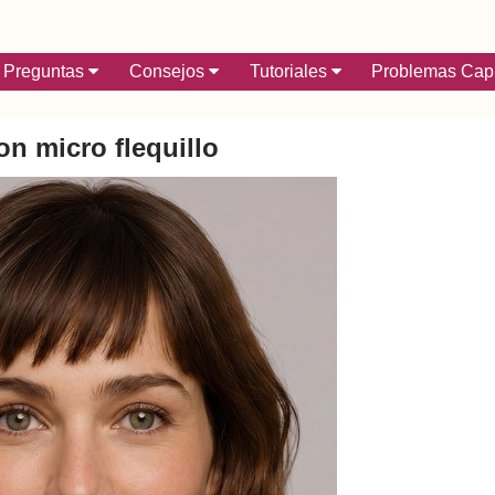
Preguntas
Consejos
Tutoriales
Problemas Capi
n micro flequillo