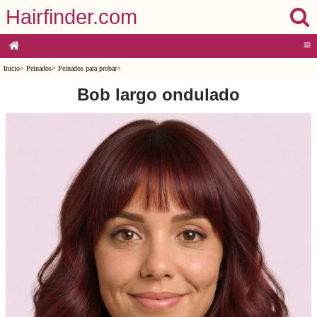
Hairfinder.com
≡
Inicio
>
Peinados
>
Peinados para probar
>
Bob largo ondulado