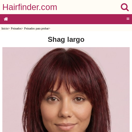
Hairfinder.com
≡
Inicio
>
Peinados
>
Peinados para probar
>
Shag largo