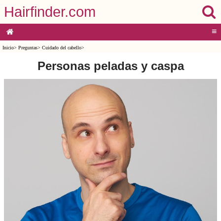
Hairfinder.com
≡
Inicio
>
Preguntas
>
Cuidado del cabello
>
Personas peladas y caspa