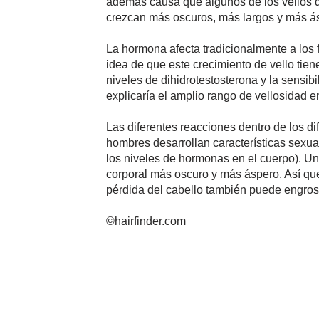
además causa que algunos de los vellos qu
crezcan más oscuros, más largos y más á
La hormona afecta tradicionalmente a los fo
idea de que este crecimiento de vello tie
niveles de dihidrotestosterona y la sensib
explicaría el amplio rango de vellosidad e
Las diferentes reacciones dentro de los dif
hombres desarrollan características sexu
los niveles de hormonas en el cuerpo). Un
corporal más oscuro y más áspero. Así que
pérdida del cabello también puede engrosa
©hairfinder.com