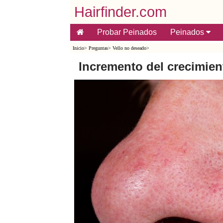
Hairfinder.com
Probar Peinados
Peinados
Inicio
>
Preguntas
>
Vello no deseado
>
Incremento del crecimient