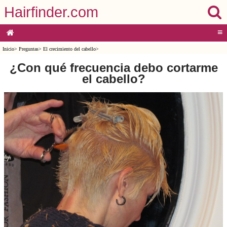
Hairfinder.com
≡
Inicio
>
Preguntas
>
El crecimiento del cabello
>
¿Con qué frecuencia debo cortarme
el cabello?