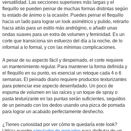
versatilidad. Las secciones superiores más largas y el
flequillo se pueden peinar de muchas formas distintas según
tu estado de ánimo o la ocasión. Puedes peinar el flequillo
hacia un lado para lograr un look asimétrico y pulido, retirarlo
hacia atrás para un estilo más andrógino, o añadir unas
ondas suaves para un extra de volumen y feminidad. Es un
corte que transiciona sin esfuerzo del día a la noche, de lo
informal a lo formal, y con las mínimas complicaciones.
A pesar de su aspecto fácil y despeinado, el corte requiere
un mantenimiento regular. Para mantener la forma definida y
el flequillo en su punto, es esencial un retoque cada 4 o 6
semanas. El peinado diario requiere productos texturizantes
para potenciar ese aspecto desenfadado. Un poco de
espuma de volumen en las raíces y un toque de spray o
pasta texturizante en las puntas serán suficientes, seguidos
de un peinado con los dedos usando una pizca de pomada
para lograr un acabado perfectamente deshecho.
¿Tienes curiosidad por ver cómo te quedaría este look?
Utiliza nuestro
simulador de peinados
para disfrutar de un