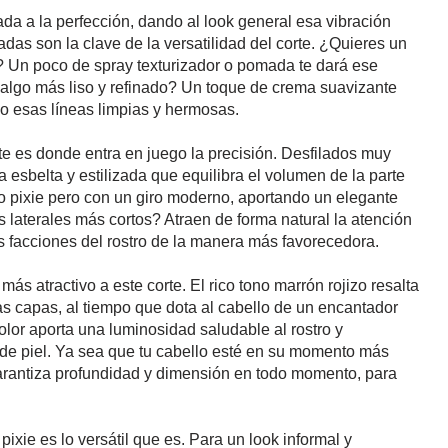
da a la perfección, dando al look general esa vibración
adas son la clave de la versatilidad del corte. ¿Quieres un
"? Un poco de spray texturizador o pomada te dará ese
lgo más liso y refinado? Un toque de crema suavizante
ndo esas líneas limpias y hermosas.
orte es donde entra en juego la precisión. Desfilados muy
 esbelta y estilizada que equilibra el volumen de la parte
ico pixie pero con un giro moderno, aportando un elegante
los laterales más cortos? Atraen de forma natural la atención
as facciones del rostro de la manera más favorecedora.
ás atractivo a este corte. El rico tono marrón rojizo resalta
as capas, al tiempo que dota al cabello de un encantador
 color aporta una luminosidad saludable al rostro y
e piel. Ya sea que tu cabello esté en su momento más
garantiza profundidad y dimensión en todo momento, para
ixie es lo versátil que es. Para un look informal y