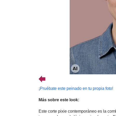
¡Pruébate este peinado en tu propia foto!
Más sobre este look:
Este corte pixie contemporáneo es la comb