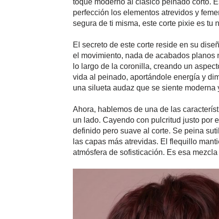
toque moderno al clásico peinado corto. Es
perfección los elementos atrevidos y femen
segura de ti misma, este corte pixie es tu
El secreto de este corte reside en su dise
el movimiento, nada de acabados planos n
lo largo de la coronilla, creando un aspe
vida al peinado, aportándole energía y d
una silueta audaz que se siente moderna y
Ahora, hablemos de una de las característ
un lado. Cayendo con pulcritud justo por 
definido pero suave al corte. Se peina sut
las capas más atrevidas. El flequillo manti
atmósfera de sofisticación. Es esa mezcla p