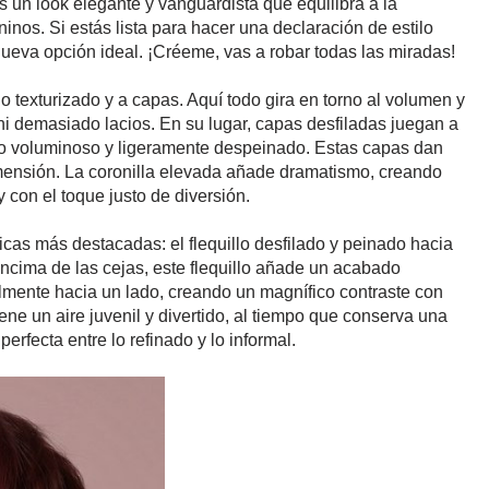
 un look elegante y vanguardista que equilibra a la
inos. Si estás lista para hacer una declaración de estilo
 nueva opción ideal. ¡Créeme, vas a robar todas las miradas!
ño texturizado y a capas. Aquí todo gira en torno al volumen y
i demasiado lacios. En su lugar, capas desfiladas juegan a
cto voluminoso y ligeramente despeinado. Estas capas dan
imensión. La coronilla elevada añade dramatismo, creando
 con el toque justo de diversión.
icas más destacadas: el flequillo desfilado y peinado hacia
encima de las cejas, este flequillo añade un acabado
ilmente hacia un lado, creando un magnífico contraste con
ene un aire juvenil y divertido, al tiempo que conserva una
erfecta entre lo refinado y lo informal.