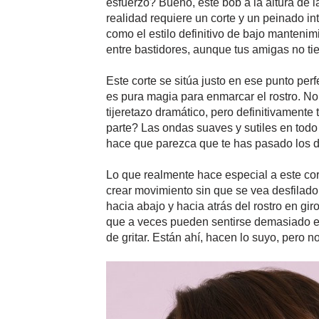
esfuerzo? Bueno, este bob a la altura de l
realidad requiere un corte y un peinado int
como el estilo definitivo de bajo mantenim
entre bastidores, aunque tus amigas no ti
Este corte se sitúa justo en ese punto perf
es pura magia para enmarcar el rostro. No
tijeretazo dramático, pero definitivament
parte? Las ondas suaves y sutiles en todo 
hace que parezca que te has pasado los d
Lo que realmente hace especial a este cor
crear movimiento sin que se vea desfilado
hacia abajo y hacia atrás del rostro en gi
que a veces pueden sentirse demasiado el
de gritar. Están ahí, hacen lo suyo, pero n