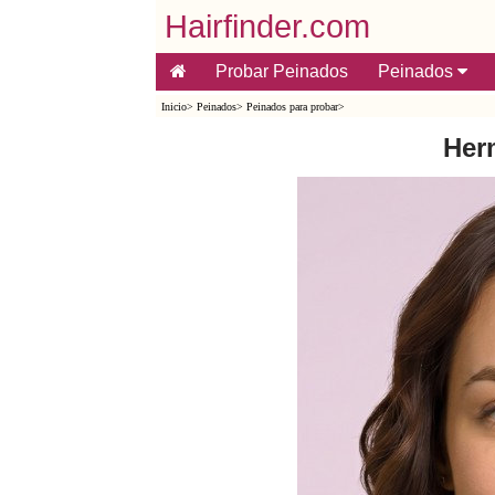
Hairfinder.com
Probar Peinados
Peinados
Inicio
>
Peinados
>
Peinados para probar
>
Her