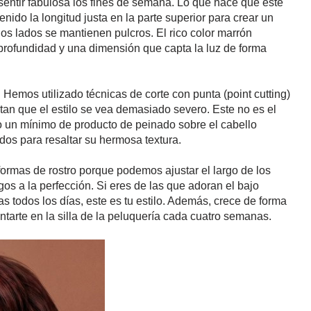
sentir fabulosa los fines de semana. Lo que hace que este
ido la longitud justa en la parte superior para crear un
os lados se mantienen pulcros. El rico color marrón
 profundidad y una dimensión que capta la luz de forma
 Hemos utilizado técnicas de corte con punta (point cutting)
tan que el estilo se vea demasiado severo. Este no es el
solo un mínimo de producto de peinado sobre el cabello
os para resaltar su hermosa textura.
rmas de rostro porque podemos ajustar el largo de los
os a la perfección. Si eres de las que adoran el bajo
s todos los días, este es tu estilo. Además, crece de forma
ntarte en la silla de la peluquería cada cuatro semanas.