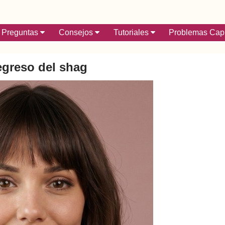
Preguntas
Consejos
Tutoriales
Problemas Capi
egreso del shag