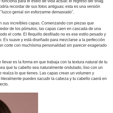
nciona para el estilo de vida actual: el regreso del shag.
ría recordar de sus fotos antiguas; esta es una versión
e "luzco genial sin esforzarme demasiado".
en sus increíbles capas. Comenzando con piezas que
ededor de los pómulos, las capas caen en cascada de una
do el corte. El flequillo desfilado no es ese estilo pesado y
o. Es suave y está diseñado para mezclarse a la perfección
s un corte con muchísima personalidad sin parecer exagerado
llevar es la forma en que trabaja con la textura natural de tu
 sea que tu cabello sea naturalmente ondulado, liso con un
te realza lo que tienes. Las capas crean un volumen y
 literalmente puedes sacudir la cabeza y tu cabello caerá en
ecto.