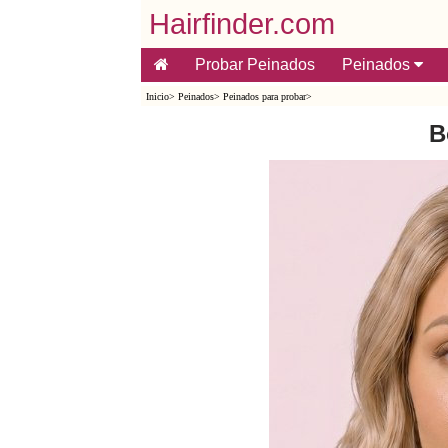
Hairfinder.com
Probar Peinados
Peinados
Inicio
>
Peinados
>
Peinados para probar
>
B