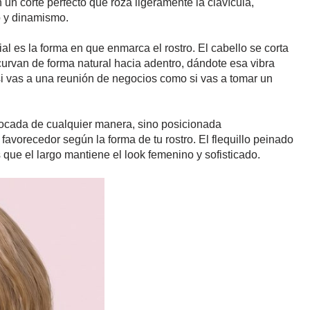
n un corte perfecto que roza ligeramente la clavícula,
o y dinamismo.
al es la forma en que enmarca el rostro. El cabello se corta
curvan de forma natural hacia adentro, dándote esa vibra
 si vas a una reunión de negocios como si vas a tomar un
olocada de cualquier manera, sino posicionada
avorecedor según la forma de tu rostro. El flequillo peinado
que el largo mantiene el look femenino y sofisticado.