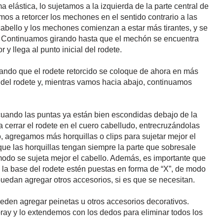
 elástica, lo sujetamos a la izquierda de la parte central de
mos a retorcer los mechones en el sentido contrario a las
cabello y los mechones comienzan a estar más tirantes, y se
a. Continuamos girando hasta que el mechón se encuentra
r y llega al punto inicial del rodete.
ndo que el rodete retorcido se coloque de ahora en más
a del rodete y, mientras vamos hacia abajo, continuamos
 cuando las puntas ya están bien escondidas debajo de la
 cerrar el rodete en el cuero cabelludo, entrecruzándolas
o, agregamos más horquillas o clips para sujetar mejor el
ue las horquillas tengan siempre la parte que sobresale
modo se sujeta mejor el cabello. Además, es importante que
n la base del rodete estén puestas en forma de “X”, de modo
puedan agregar otros accesorios, si es que se necesitan.
eden agregar peinetas u otros accesorios decorativos.
ay y lo extendemos con los dedos para eliminar todos los