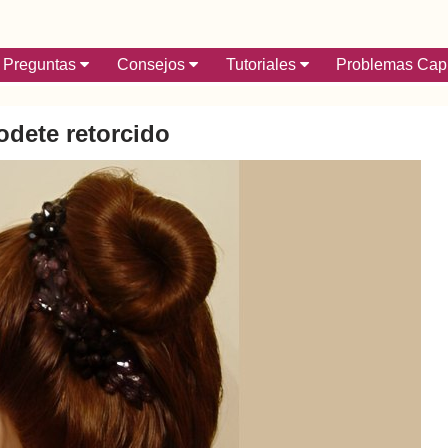
Preguntas
Consejos
Tutoriales
Problemas Capi
rodete retorcido